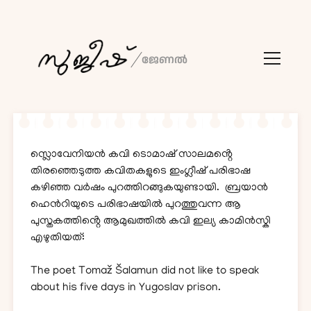
o
സുജീഷ്
ജേണൽ
p
e
n
m
e
n
കവിതകൾ
u
സ്ലൊവേനിയൻ കവി ടൊമാഷ് സാലമൻ്റെ
പരിഭാഷകൾ
തിരഞ്ഞെടുത്ത കവിതകളുടെ ഇംഗ്ലീഷ് പരിഭാഷ
കഴിഞ്ഞ വർഷം പുറത്തിറങ്ങുകയുണ്ടായി. ബ്രയാൻ
ലേഖനങ്ങൾ
ഹെൻറിയുടെ പരിഭാഷയിൽ പുറത്തുവന്ന ആ
പുസ്തകത്തിൻ്റെ ആമുഖത്തിൽ കവി ഇല്യ കാമിൻസ്കി
പുസ്തകങ്ങൾ
എഴുതിയത്:
The poet Tomaž Šalamun did not like to speak
about his five days in Yugoslav prison.