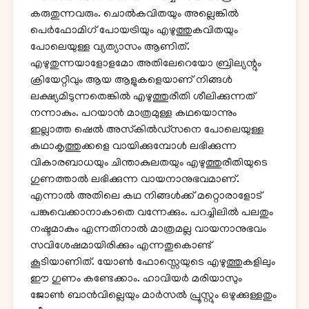
കരുതുന്നവരും. ചൊൽകവിതയും അല്ലെങ്കിൽ
പെർഫോമിഗ് പോയട്രിയും എഴുത്തുകവിതയും
പോലെയുള്ള വ്യത്യാസം ആണിത്.
എഴുതുന്നയാളോളമോ അതിലേറെയോ ബ്രില്യന്റും
ക്രിയേറ്റീവും ആയ ആളുകളെയാണ് നിങ്ങൾ
ലക്ഷ്യമിടുന്നതെങ്കിൽ എഴുത്തുരീതി ശീലിക്കുന്നത്
നന്നാകും. പറയാൻ മാത്രമുള്ള കഥയൊന്നും
ഇല്ലാത്ത ഷെൽ അസ്‌കിൽഡ്സനെ പോലെയുള്ള
കഥാകൃത്തുക്കളെ വായിക്കുമ്പോൾ ലഭിക്കുന്ന
വികാരബാധയും ചിന്താകുലതയും എഴുത്തുരീതിയുടെ
ഗുണത്താൽ ലഭിക്കുന്ന വായനാനുഭവമാണ്.
എന്നാൽ അതിലെ കഥ നിങ്ങൾക്ക് മറ്റൊരാളോട്
പങ്കുവെക്കാനാകാതെ വന്നേക്കും. പറച്ചിലിൽ പലതും
നഷ്ടമാകും എന്നതിനാൽ മാത്രമല്ല വായനാനുഭവം
സവിശേഷമായിരിക്കും എന്നതുകൊണ്ട്
കൂടിയാണിത്. യോൺ ഫോസ്സെയുടെ എഴുത്തുകളിലും
ഈ ഗുണം കണ്ടേക്കാം. ഹാവിയർ മരിയാസും
ജോൺ ബാൻവില്ലെയും മാർസൽ പ്രൂസ്റ്റും ഒഴുക്കുള്ളതും