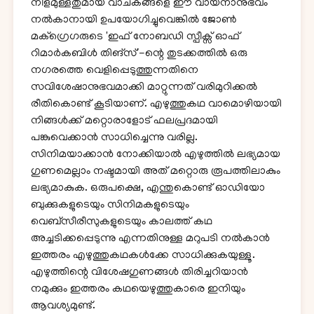
നീളമുള്ളതുമായ വാചകങ്ങളെ ഈ വായനാനുഭവം
നൽകാനായി ഉപയോഗിച്ചുവെങ്കിൽ ജോൺ
മക്ഗ്രെഗരുടെ 'ഇഫ് നോബഡി സ്പീക്സ് ഓഫ്
റിമാർകബിൾ തിങ്സ്'-ന്റെ തുടക്കത്തിൽ ഒരു
നഗരത്തെ വെളിപ്പെടുത്തുന്നതിനെ
സവിശേഷാനുഭവമാക്കി മാറ്റുന്നത് വരിമുറിക്കൽ
രീതികൊണ്ട് കൂടിയാണ്. എഴുത്തുകഥ വാമൊഴിയായി
നിങ്ങൾക്ക് മറ്റൊരാളോട് ഫലപ്രദമായി
പങ്കുവെക്കാൻ സാധിച്ചെന്നു വരില്ല.
സിനിമയാക്കാൻ നോക്കിയാൽ എഴുത്തിൽ ലഭ്യമായ
ഗുണമെല്ലാം നഷ്ടമായി അത് മറ്റൊരു രൂപത്തിലാകും
ലഭ്യമാകുക. ഒരുപക്ഷെ, എന്തുകൊണ്ട് ഓഡിയോ
ബുക്കുകളുടെയും സിനിമകളുടെയും
വെബ്സീരീസുകളുടെയും കാലത്ത് കഥ
അച്ചടിക്കപ്പെടുന്നു എന്നതിനുള്ള മറുപടി നൽകാൻ
ഇത്തരം എഴുത്തുകഥകൾക്കേ സാധിക്കുകയുള്ളൂ.
എഴുത്തിന്റെ വിശേഷഗുണങ്ങൾ തിരിച്ചറിയാൻ
നമുക്കും ഇത്തരം കഥയെഴുത്തുകാരെ ഇനിയും
ആവശ്യമുണ്ട്.