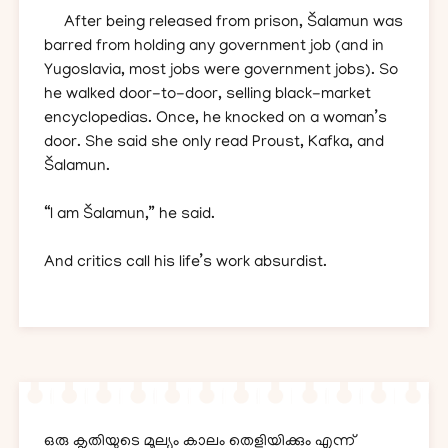
After being released from prison, Šalamun was
barred from holding any government job (and in
Yugoslavia, most jobs were government jobs). So
he walked door-to-door, selling black-market
encyclopedias. Once, he knocked on a woman’s
door. She said she only read Proust, Kafka, and
Šalamun.
“I am Šalamun,” he said.
And critics call his life’s work absurdist.
ഒരു കൃതിയുടെ മൂല്യം കാലം തെളിയിക്കും എന്ന്